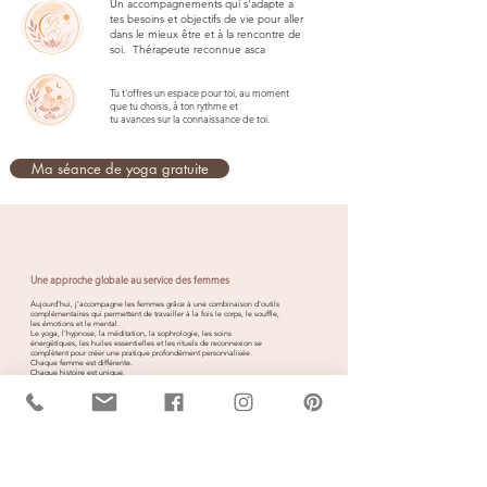
Un
accompagnements qui s'adapte a
tes besoins et objectifs de vie pour aller
dans le mieux être et à la rencontre de
soi. Thérapeute reconnue asca
Tu t'offres un espace pour toi, au moment
que tu choisis, à ton rythme et
tu avances sur la connaissance de toi.
Ma séance de yoga gratuite
Une approche globale au service des femmes
Aujourd'hui, j'accompagne les femmes grâce à une combinaison d'outils
complémentaires qui permettent de travailler à la fois le corps, le souffle,
les émotions et le mental.
Le yoga, l'hypnose, la méditation, la sophrologie, les soins
énergétiques, les huiles essentielles et les rituels de reconnexion se
complètent pour créer une pratique profondément personnalisée.
Chaque femme est différente.
Chaque histoire est unique.
C'est pourquoi je construis des accompagnements qui respectent ton
rythme, ton énergie, tes objectifs et la saison de vie que tu traverses.
Un accompagnement qui te ressemble