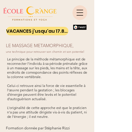
VACANCES j'usqu'au 17.8.26 - Ton yoga on line
LE MASSAGE METAMORPHIQUE,
une technique pour retrouver son chemin et son potentiel
Le principe de la méthode métamorphique est de
reconnecter l’individu à sa période prénatale grâce
à un massage sur les pieds, les mains et la tête, aux
endroits de correspondance des points réflexes de
la colonne vertébrale.
Celui-ci retrouve ainsi la force de vie essentielle à
l’œuvre pendant la gestation ; les blocages
d’énergie peuvent être levés et le potentiel
d’autoguérison actualisé.
L’originalité de cette approche est que le praticien
n’a pas une attitude dirigiste vis-à-vis du patient, ni
de l’énergie ; il est neutre.
Formation donnée par
Stéphanie Rizzi