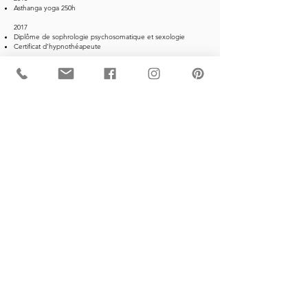
Asthanga yoga 250h
2017
Diplôme de sophrologie psychosomatique et sexologie
Certificat d’hypnothéapeute
2016
Diplôme en Relaxologie psycho-corporelle
2015
Diplôme de professeur de Yoga l’Institut International de Yoga
2014
Diplôme en aromathérapie 150h
2012
Diplôme de Fleurs de Bach 70h
Diplôme en massage classique 150h
2011
Diplôme en drainage lymphatique manuel 150h
2010
Diplôme de réflexologie générale 200h
Diplôme en anatomie physiologie pathologie 150h
2009
Maîtrise en Reiki Usui
2005
Certificat de formation approfondie à l’animation d’ateliers
d’expression créatrice à visée thérapeutique