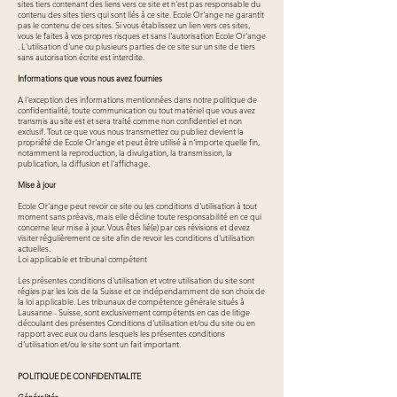
sites tiers contenant des liens vers ce site et n'est pas responsable du
contenu des sites tiers qui sont liés à ce site. Ecole Or'ange ne garantit
pas le contenu de ces sites. Si vous établissez un lien vers ces sites,
vous le faites à vos propres risques et sans l'autorisation Ecole Or'ange
. L'utilisation d'une ou plusieurs parties de ce site sur un site de tiers
sans autorisation écrite est interdite.
Informations que vous nous avez fournies
A l'exception des informations mentionnées dans notre politique de
confidentialité, toute communication ou tout matériel que vous avez
transmis au site est et sera traité comme non confidentiel et non
exclusif. Tout ce que vous nous transmettez ou publiez devient la
propriété de Ecole Or'ange et peut être utilisé à n'importe quelle fin,
notamment la reproduction, la divulgation, la transmission, la
publication, la diffusion et l'affichage.
Mise à jour
Ecole Or'ange peut revoir ce site ou les conditions d'utilisation à tout
moment sans préavis, mais elle décline toute responsabilité en ce qui
concerne leur mise à jour. Vous êtes lié(e) par ces révisions et devez
visiter régulièrement ce site afin de revoir les conditions d'utilisation
actuelles.
Loi applicable et tribunal compétent
Les présentes conditions d'utilisation et votre utilisation du site sont
régies par les lois de la Suisse et ce indépendamment de son choix de
la loi applicable. Les tribunaux de compétence générale situés à
Lausanne - Suisse, sont exclusivement compétents en cas de litige
découlant des présentes Conditions d'utilisation et/ou du site ou en
rapport avec eux ou dans lesquels les présentes conditions
d'utilisation et/ou le site sont un fait important.
POLITIQUE DE CONFIDENTIALITE