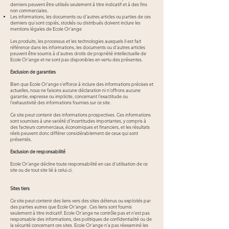
derniers peuvent être utilisés seulement à titre indicatif et à des fins
non commerciales.
Les informations, les documents ou d'autres articles ou parties de ces
derniers qui sont copiés, stockés ou distribués doivent inclure les
mentions légales de Ecole Or'ange
Les produits, les processus et les technologies auxquels il est fait
référence dans les informations, les documents ou d'autres articles
peuvent être soumis à d'autres droits de propriété intellectuelle de
Ecole Or'ange et ne sont pas disponibles en vertu des présentes.
Exclusion de garanties
Bien que Ecole Or'ange s'efforce à inclure des informations précises et
actuelles, nous ne faisons aucune déclaration ni n'offrons aucune
garantie, expresse ou implicite, concernant l'exactitude ou
l'exhaustivité des informations fournies sur ce site.
Ce site peut contenir des informations prospectives. Ces informations
sont soumises à une variété d'incertitudes importantes, y compris à
des facteurs commerciaux, économiques et financiers, et les résultats
réels peuvent donc différer considérablement de ceux qui sont
présentés.
Exclusion de responsabilité
Ecole Or'ange décline toute responsabilité en cas d'utilisation de ce
site ou de tout site lié à celui-ci.
Sites tiers
Ce site peut contenir des liens vers des sites détenus ou exploités par
des parties autres que Ecole Or'ange . Ces liens sont fournis
seulement à titre indicatif. Ecole Or'ange ne contrôle pas et n'est pas
responsable des informations, des politiques de confidentialité ou de
la sécurité concernant ces sites. Ecole Or'ange n'a pas réexaminé les