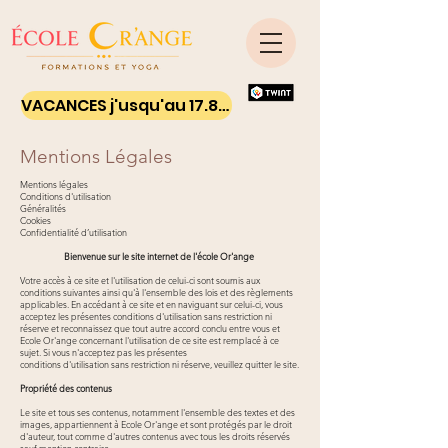
VACANCES j'usqu'au 17.8.26 - Ton yoga on line
Mentions Légales
Mentions légales
Conditions d'utilisation
Généralités
Cookies
Confidentialité
d’utilisation
Bienvenue sur le site internet de l'école Or'ange
Votre accès à ce site et l'utilisation de celui-ci sont soumis aux
conditions suivantes ainsi qu'à l'ensemble des lois et des règlements
applicables. En accédant à ce site et en naviguant sur celui-ci, vous
acceptez les présentes conditions d'utilisation sans restriction ni
réserve et reconnaissez que tout autre accord conclu entre vous et
Ecole Or'ange concernant l'utilisation de ce site est remplacé à ce
sujet. Si vous n'acceptez pas les présentes
conditions d'utilisation sans restriction ni réserve, veuillez quitter le site.
Propriété des contenus
Le site et tous ses contenus, notamment l'ensemble des textes et des
images, appartiennent à Ecole Or'ange et sont protégés par le droit
d'auteur, tout comme d'autres contenus avec tous les droits réservés