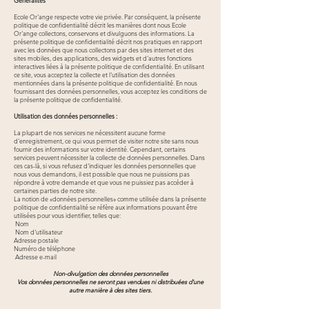
Généralités
Ecole Or'ange respecte votre vie privée. Par conséquent, la présente
politique de confidentialité décrit les manières dont nous Ecole
Or'ange collectons, conservons et divulguons des informations. La
présente politique de confidentialité décrit nos pratiques en rapport
avec les données que nous collectons par des sites internet et des
sites mobiles, des applications, des widgets et d'autres fonctions
interactives liées à la présente politique de confidentialité. En utilisant
ce site, vous acceptez la collecte et l'utilisation des données
mentionnées dans la présente politique de confidentialité. En nous
fournissant des données personnelles, vous acceptez les conditions de
la présente politique de confidentialité.
Utilisation des données personnelles :
La plupart de nos services ne nécessitent aucune forme
d'enregistrement, ce qui vous permet de visiter notre site sans nous
fournir des informations sur votre identité. Cependant, certains
services peuvent nécessiter la collecte de données personnelles. Dans
ces cas-là, si vous refusez d'indiquer les données personnelles que
nous vous demandons, il est possible que nous ne puissions pas
répondre à votre demande et que vous ne puissiez pas accéder à
certaines parties de notre site.
La notion de «données personnelles» comme utilisée dans la présente
politique de confidentialité se réfère aux informations pouvant être
utilisées pour vous identifier, telles que:
Nom
Nom d'utilisateur
Adresse postale
Numéro de téléphone
Adresse e-mail
Non-divulgation des données personnelles
Vos données personnelles ne seront pas vendues ni distribuées d'une
autre manière à des sites tiers.