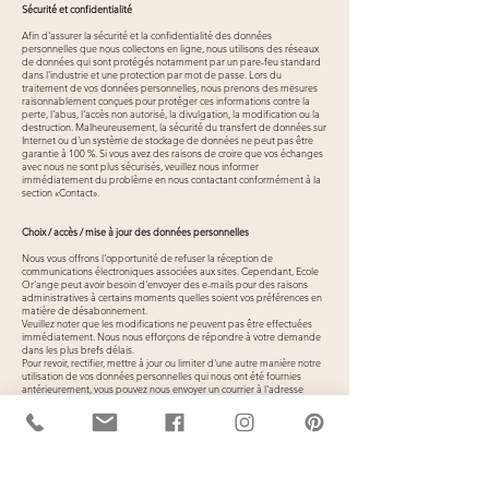
Sécurité et confidentialité
Afin d'assurer la sécurité et la confidentialité des données
personnelles que nous collectons en ligne, nous utilisons des réseaux
de données qui sont protégés notamment par un pare-feu standard
dans l'industrie et une protection par mot de passe. Lors du
traitement de vos données personnelles, nous prenons des mesures
raisonnablement conçues pour protéger ces informations contre la
perte, l'abus, l'accès non autorisé, la divulgation, la modification ou la
destruction. Malheureusement, la sécurité du transfert de données sur
Internet ou d'un système de stockage de données ne peut pas être
garantie à 100 %. Si vous avez des raisons de croire que vos échanges
avec nous ne sont plus sécurisés, veuillez nous informer
immédiatement du problème en nous contactant conformément à la
section «Contact».
Choix / accès / mise à jour des données personnelles
Nous vous offrons l'opportunité de refuser la réception de
communications électroniques associées aux sites. Cependant, Ecole
Or'ange peut avoir besoin d'envoyer des e-mails pour des raisons
administratives à certains moments quelles soient vos préférences en
matière de désabonnement.
Veuillez noter que les modifications ne peuvent pas être effectuées
immédiatement. Nous nous efforçons de répondre à votre demande
dans les plus brefs délais.
Pour revoir, rectifier, mettre à jour ou limiter d'une autre manière notre
utilisation de vos données personnelles qui nous ont été fournies
antérieurement, vous pouvez nous envoyer un courrier à l'adresse
postale suivante et décrire clairement votre demande:
Ecole Or’ange
Route de Carrouge
16
1509 VUCHERENS
Email :
info@ecole-orange.ch