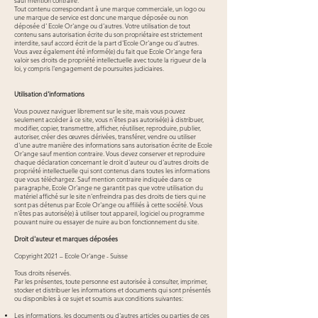
sauf mention contraire.
Tout contenu correspondant à une marque commerciale, un logo ou
une marque de service est donc une marque déposée ou non
déposée d' Ecole Or'ange ou d'autres. Votre utilisation de tout
contenu sans autorisation écrite du son propriétaire est strictement
interdite, sauf accord écrit de la part d'Ecole Or'ange ou d’autres.
Vous avez également été informé(e) du fait que Ecole Or'ange fera
valoir ses droits de propriété intellectuelle avec toute la rigueur de la
loi, y compris l'engagement de poursuites judiciaires.
Utilisation d'informations
Vous pouvez naviguer librement sur le site, mais vous pouvez
seulement accéder à ce site, vous n'êtes pas autorisé(e) à distribuer,
modifier, copier, transmettre, afficher, réutiliser, reproduire, publier,
autoriser, créer des œuvres dérivées, transférer, vendre ou utiliser
d'une autre manière des informations sans autorisation écrite de Ecole
Or'ange sauf mention contraire. Vous devez conserver et reproduire
chaque déclaration concernant le droit d'auteur ou d'autres droits de
propriété intellectuelle qui sont contenus dans toutes les informations
que vous téléchargez. Sauf mention contraire indiquée dans ce
paragraphe, Ecole Or'ange ne garantit pas que votre utilisation du
matériel affiché sur le site n'enfreindra pas des droits de tiers qui ne
sont pas détenus par Ecole Or'ange ou affiliés à cette société. Vous
n'êtes pas autorisé(e) à utiliser tout appareil, logiciel ou programme
pouvant nuire ou essayer de nuire au bon fonctionnement du site.
Droit d'auteur et marques déposées
Copyright 2021 – Ecole Or'ange - Suisse
Tous droits réservés.
Par les présentes, toute personne est autorisée à consulter, imprimer,
stocker et distribuer les informations et documents qui sont présentés
ou disponibles à ce sujet et soumis aux conditions suivantes:
Les informations, les documents ou d'autres articles ou parties de ces