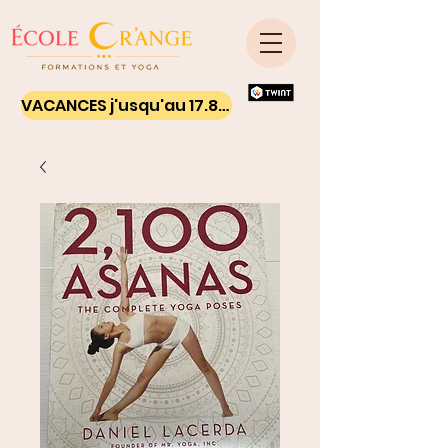
VACANCES j'usqu'au 17.8.26 - Ton yoga on line